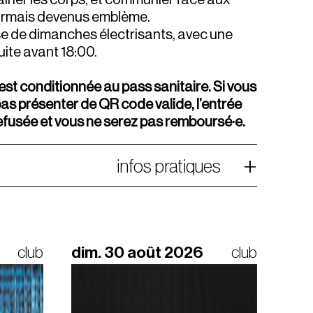
rmais devenus emblème.
 de dimanches électrisants, avec une
uite avant 18:00.
est conditionnée au pass sanitaire. Si vous
as présenter de QR code valide, l’entrée
efusée et vous ne serez pas remboursé·e.
infos pratiques
club
dim. 30 août 2026
club