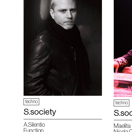
techno
techno
S.society
S.soc
A.Silentio
Maelita
Function
Nicola 