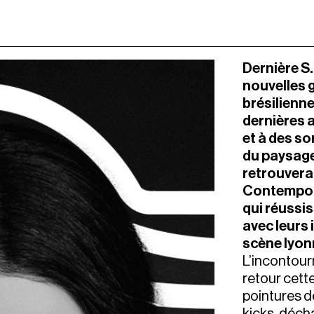
Dernière S.
nouvelles g
brésilienn
dernières 
et à des so
du paysage
retrouvera
Contempor
qui réussis
avec leurs 
scène lyonn
L’incontour
retour cette
pointures d
kicks, déch