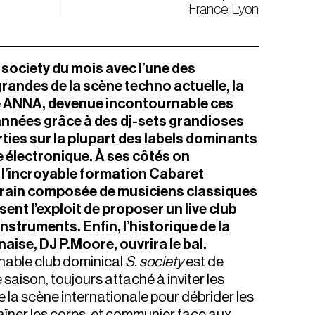
France, Lyon
 society du mois avec l’une des
randes de la scène techno actuelle, la
e ANNA, devenue incontournable ces
années grâce à des dj-sets grandioses
rties sur la plupart des labels dominants
 électronique. À ses côtés on
 l’incroyable formation Cabaret
ain composée de musiciens classiques
sent l’exploit de proposer un live club
instruments. Enfin, l’historique de la
aise, DJ P.Moore, ouvrira le bal.
nable club dominical
S. society
est de
 saison, toujours attaché à inviter les
e la scène internationale pour débrider les
aîner les corps, et communier face aux