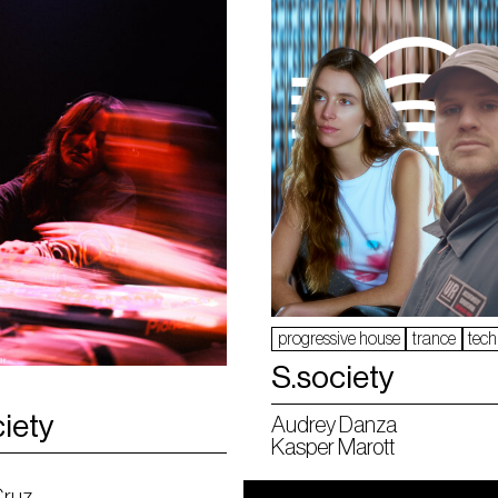
progressive house
trance
tec
S.society
iety
Audrey Danza
Kasper Marott
Cruz