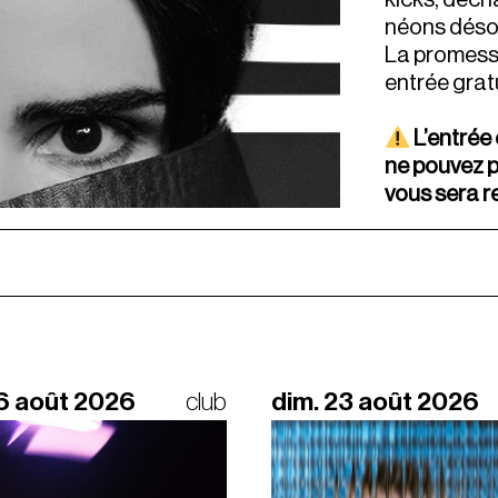
néons déso
La promesse
entrée grat
L’entrée 
ne pouvez p
vous sera r
16 août 2026
club
dim. 23 août 2026