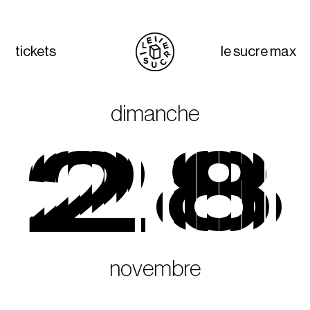
tickets
le sucre max
dimanche
28
novembre