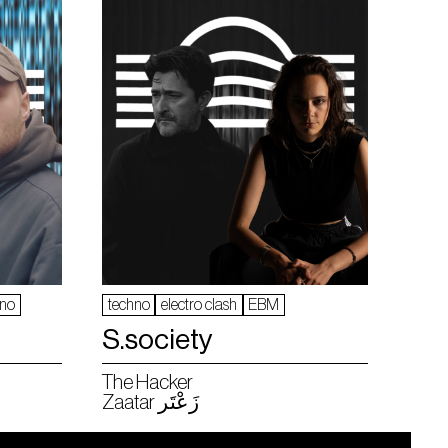
hno
techno
electro clash
EBM
S.society
The Hacker
Zaatar زَعْتَر