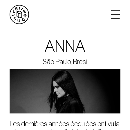
artistes
ANNA
agenda
São Paulo, Brésil
tickets
le sucre max
partenariats
privatisations
Les dernières années écoulées ont vu la