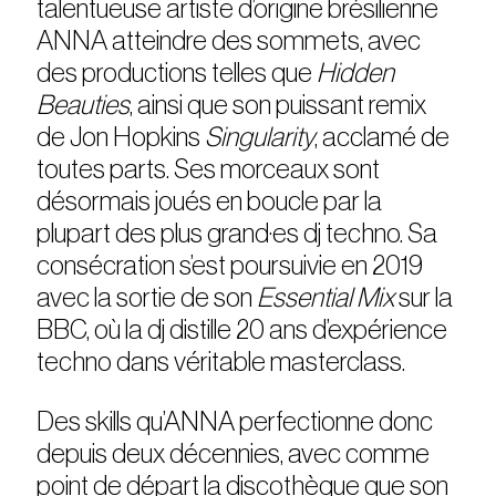
talentueuse artiste d’origine brésilienne
ANNA atteindre des sommets, avec
des productions telles que
Hidden
Beauties
, ainsi que son puissant remix
de Jon Hopkins
Singularity
, acclamé de
toutes parts. Ses morceaux sont
désormais joués en boucle par la
plupart des plus grand·es dj techno. Sa
consécration s’est poursuivie en 2019
avec la sortie de son
Essential Mix
sur la
BBC, où la dj distille 20 ans d’expérience
techno dans véritable masterclass.
Des skills qu’ANNA perfectionne donc
depuis deux décennies, avec comme
point de départ la discothèque que son